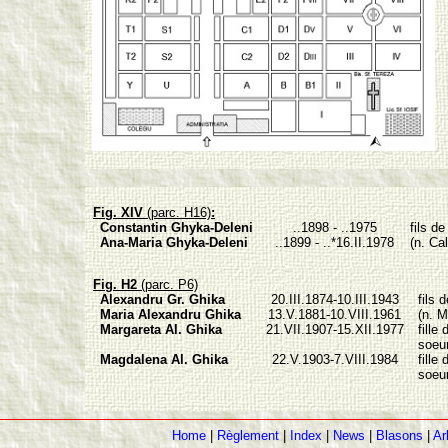
Fig. XIV
(parc. H16)
:
Constantin Ghyka-Deleni
..1898 - ..1975
fils d
Ana-Maria Ghyka-Deleni
..1899 - ..*16.II.1978
(n. Ca
Fig. H2
(parc. P6)
Alexandru Gr. Ghika
20.III.1874-10.III.1943
fils d
Maria Alexandru Ghika
13.V.1881-10.VIII.1961
(n. M
Margareta Al. Ghika
21.VII.1907-15.XII.1977
fille 
soeur
Magdalena Al. Ghika
22.V.1903-7.VIII.1984
fille 
soeur
Home
|
Règlement
|
Index
|
News
|
Blasons
|
Ar